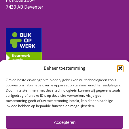
Postbus 2084
7420 AB Deventer
Beheer toestemming
Om de beste ervaringen te bieden, gebruiken wij technologieën zoals
Volg ons
cookies om informatie over je apparaat op te slaan en/of te raadplegen.
Door in te stemmen met deze technologieën kunnen wij gegevens zoals
surfgedrag of unieke ID's op deze site verwerken. Als je geen
toestemming geeft of uw toestemming intrekt, kan dit een nadelige
Vind ons op:
invloed hebben op bepaalde functies en mogelijkheden.
Facebook
Linkedin
Instagram
page
page
page
Accepteren
opens
opens
opens