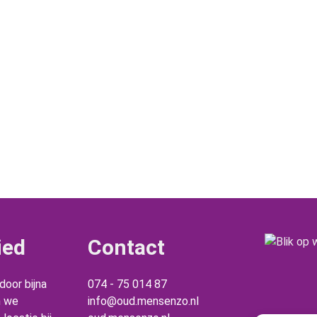
ied
Contact
oor bijna
074 - 75 014 87
n we
info@oud.mensenzo.nl