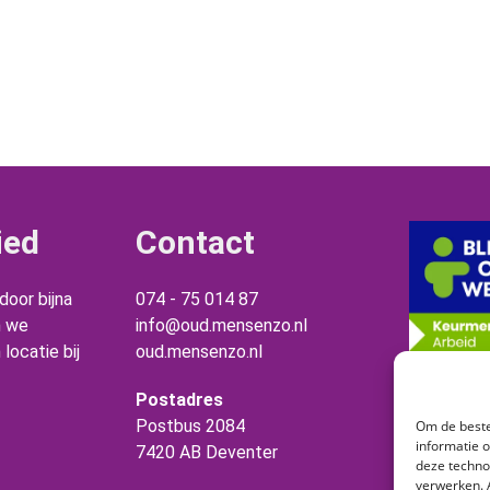
ied
Contact
oor bijna
074 - 75 014 87
n we
info@oud.mensenzo.nl
locatie bij
oud.mensenzo.nl
Postadres
Postbus 2084
Om de beste
informatie 
7420 AB Deventer
deze techno
verwerken. 