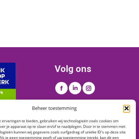
Volg ons
Vind ons op:
Facebook
Linkedin
Instagram
page
page
page
Beheer toestemming
opens
opens
opens
in
in
in
 ervaringen te bieden, gebruiken wij technologieën zoals cookies om
new
new
new
over je apparaat op te slaan en/of te raadplegen. Door in te stemmen met
window
window
window
logieën kunnen wij gegevens zoals surfgedrag of unieke ID's op deze site
Als je geen toestemming geeft of uw toestemming intrekt, kan dit een