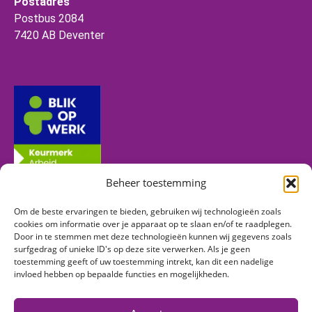
Postadres
Postbus 2084
7420 AB Deventer
Beheer toestemming
Om de beste ervaringen te bieden, gebruiken wij technologieën zoals
Volg ons
cookies om informatie over je apparaat op te slaan en/of te raadplegen.
Door in te stemmen met deze technologieën kunnen wij gegevens zoals
surfgedrag of unieke ID's op deze site verwerken. Als je geen
toestemming geeft of uw toestemming intrekt, kan dit een nadelige
Vind ons op:
invloed hebben op bepaalde functies en mogelijkheden.
Facebook
Linkedin
Instagram
page
page
page