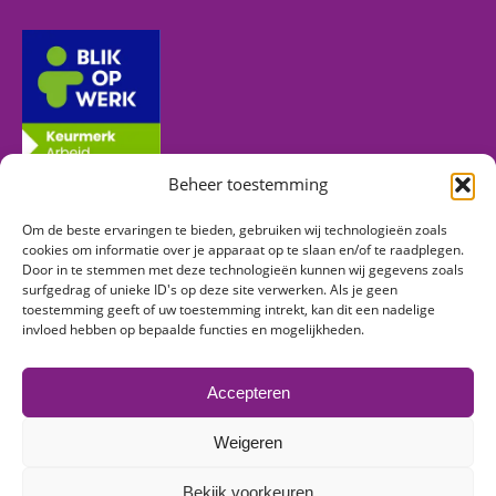
Beheer toestemming
Om de beste ervaringen te bieden, gebruiken wij technologieën zoals
Volg ons
cookies om informatie over je apparaat op te slaan en/of te raadplegen.
Door in te stemmen met deze technologieën kunnen wij gegevens zoals
surfgedrag of unieke ID's op deze site verwerken. Als je geen
toestemming geeft of uw toestemming intrekt, kan dit een nadelige
Vind ons op:
invloed hebben op bepaalde functies en mogelijkheden.
Facebook
Linkedin
Instagram
page
page
page
Accepteren
opens
opens
opens
in
in
in
Weigeren
new
new
new
© 2026 Mens & Zo | Alle rechten voorbehouden -
Algemene
window
window
window
Bekijk voorkeuren