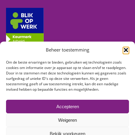
Beheer toestemming
Om de beste ervaringen te bieden, gebruiken wij technologieën zoals
Volg ons
cookies om informatie over je apparaat op te slaan en/of te raadplegen.
Door in te stemmen met deze technologieën kunnen wij gegevens zoals
surfgedrag of unieke ID's op deze site verwerken. Als je geen
toestemming geeft of uw toestemming intrekt, kan dit een nadelige
Vind ons op:
invloed hebben op bepaalde functies en mogelijkheden.
Facebook
Linkedin
Instagram
page
page
page
Accepteren
opens
opens
opens
in
in
in
Weigeren
new
new
new
© 2026 Mens & Zo | Alle rechten voorbehouden -
Algemene
window
window
window
Bekijk voorkeuren