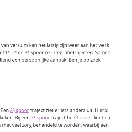
 van verzuim kan het lastig zijn weer aan het werk
e
e
e
el 1
, 2
en 3
spoor re-integratietrajecten. Samen
rdiend een persoonlijke aanpak. Ben je op zoek
e
. Een
2
spoor
traject ziet er iets anders uit. Hierbij
e
keken. Bij een
3
spoor
traject heeft onze cliënt na
 met veel zorg behandeld te worden, waarbij een