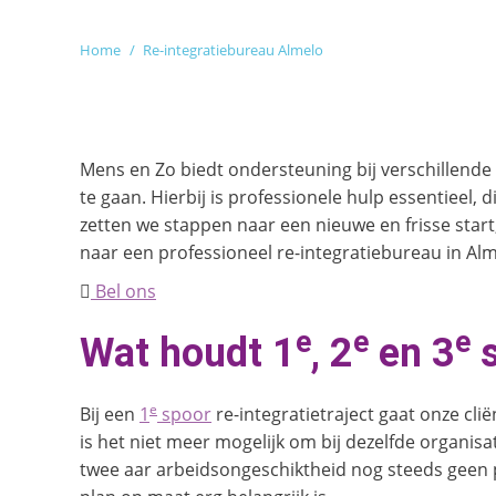
Je bent hier:
Home
Re-integratiebureau Almelo
Mens en Zo biedt ondersteuning bij verschillende r
te gaan. Hierbij is professionele hulp essentieel,
zetten we stappen naar een nieuwe en frisse start,
naar een professioneel re-integratiebureau in Alme
Bel ons
e
e
e
Wat houdt 1
, 2
en 3
s
e
Bij een
1
spoor
re-integratietraject gaat onze cli
is het niet meer mogelijk om bij dezelfde organis
twee aar arbeidsongeschiktheid nog steeds geen 