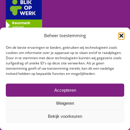
Beheer toestemming
Om de beste ervaringen te bieden, gebruiken wij technologieën zoals
Volg ons
cookies om informatie over je apparaat op te slaan en/of te raadplegen.
Door in te stemmen met deze technologieën kunnen wij gegevens zoals
surfgedrag of unieke ID's op deze site verwerken. Als je geen
toestemming geeft of uw toestemming intrekt, kan dit een nadelige
Vind ons op:
invloed hebben op bepaalde functies en mogelijkheden.
Facebook
Linkedin
Instagram
page
page
page
Accepteren
opens
opens
opens
in
in
in
Weigeren
new
new
new
© 2026 Mens & Zo | Alle rechten voorbehouden -
Algemene
window
window
window
Bekijk voorkeuren
voorwaarden
-
Klachtenreglement
-
Privacyverklaring
-
Sitemap
Online partner:
Pixelpanters.nl