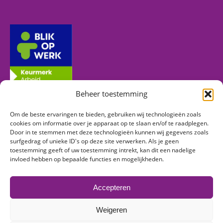
Beheer toestemming
Om de beste ervaringen te bieden, gebruiken wij technologieën zoals
Volg ons
cookies om informatie over je apparaat op te slaan en/of te raadplegen.
Door in te stemmen met deze technologieën kunnen wij gegevens zoals
surfgedrag of unieke ID's op deze site verwerken. Als je geen
toestemming geeft of uw toestemming intrekt, kan dit een nadelige
Vind ons op:
invloed hebben op bepaalde functies en mogelijkheden.
Facebook
Linkedin
Instagram
page
page
page
Accepteren
opens
opens
opens
in
in
in
Weigeren
new
new
new