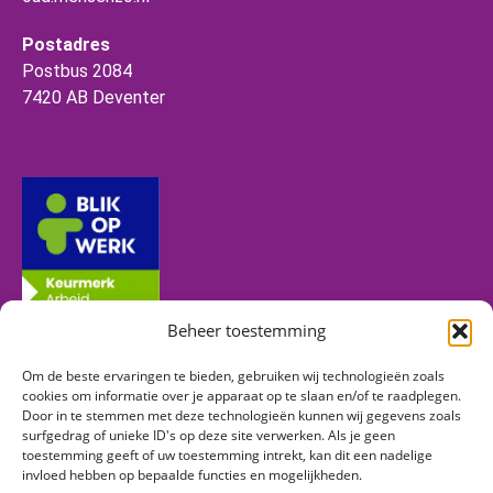
Postadres
Postbus 2084
7420 AB Deventer
Beheer toestemming
Om de beste ervaringen te bieden, gebruiken wij technologieën zoals
Volg ons
cookies om informatie over je apparaat op te slaan en/of te raadplegen.
Door in te stemmen met deze technologieën kunnen wij gegevens zoals
surfgedrag of unieke ID's op deze site verwerken. Als je geen
toestemming geeft of uw toestemming intrekt, kan dit een nadelige
Vind ons op:
invloed hebben op bepaalde functies en mogelijkheden.
Facebook
Linkedin
Instagram