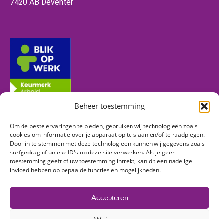
7420 AB Deventer
Beheer toestemming
Om de beste ervaringen te bieden, gebruiken wij technologieën zoals
Volg ons
cookies om informatie over je apparaat op te slaan en/of te raadplegen.
Door in te stemmen met deze technologieën kunnen wij gegevens zoals
surfgedrag of unieke ID's op deze site verwerken. Als je geen
toestemming geeft of uw toestemming intrekt, kan dit een nadelige
Vind ons op:
invloed hebben op bepaalde functies en mogelijkheden.
Facebook
Linkedin
Instagram
page
page
page
Accepteren
opens
opens
opens
in
in
in