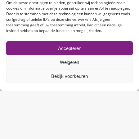
oog te verliezen. We helpen je ontdekken wat je
Om de beste ervaringen te bieden, gebruiken wij technologieën zoals
kunt, waar je heen wilt en hoe je daar komt – op
cookies om informatie over je apparaat op te slaan en/of te raadplegen.
Door in te stemmen met deze technologieën kunnen wij gegevens zoals
een manier die bij jou past.
Of het nou gaat om
surfgedrag of unieke ID's op deze site verwerken. Als je geen
Loopbaancoaching
,
Re-integratie
,
Outplacement
of
toestemming geeft of uw toestemming intrekt, kan dit een nadelige
invloed hebben op bepaalde functies en mogelijkheden.
Werkfit
worden, we helpen je met het behalen van
jouw doelen.
Accepteren
Ik ben werknemer
Weigeren
Bekijk voorkeuren
Ik ben werkgever