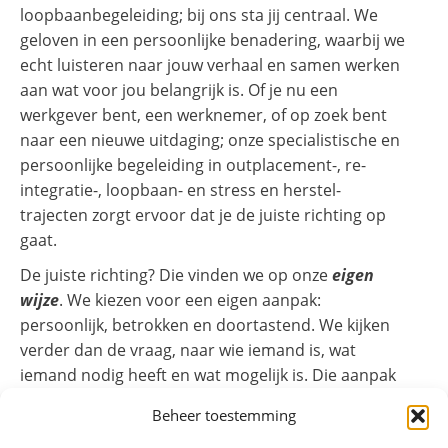
loopbaanbegeleiding;
bij ons sta jij centraal. We
geloven in een persoonlijke benadering, waarbij we
echt luisteren naar jouw verhaal en samen werken
aan wat voor jou belangrijk is.
Of je nu een
werkgever bent, een werknemer, of op zoek bent
naar een nieuwe uitdaging; onze specialistische en
persoonlijke begeleiding in outplacement-, re-
integratie-, loopbaan- en stress en herstel-
trajecten zorgt ervoor dat je de juiste richting op
gaat.
De juiste richting? Die vinden we op onze
eigen
wijze
.
We kiezen voor een eigen aanpak:
persoonlijk, betrokken en doortastend. We kijken
verder dan de vraag, naar wie iemand is, wat
iemand nodig heeft en wat mogelijk is. Die aanpak
zorgt ervoor dat we snel en zorgvuldig toewerken
Beheer toestemming
naar resultaat, zonder het menselijke aspect uit het