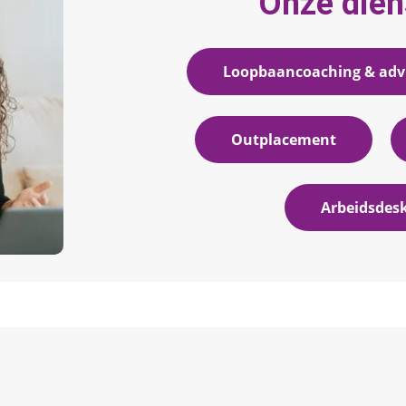
Onze dien
Loopbaancoaching & adv
Outplacement
Arbeidsdes