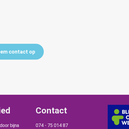
em contact op
ied
Contact
oor bijna
074 - 75 014 87