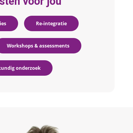
sten voor jou
ies
Re-integratie
Workshops & assessments
kundig onderzoek