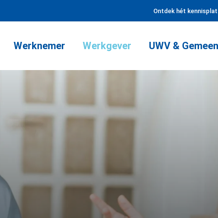
Ontdek hét kennispla
Werknemer
Werkgever
UWV & Gemeen