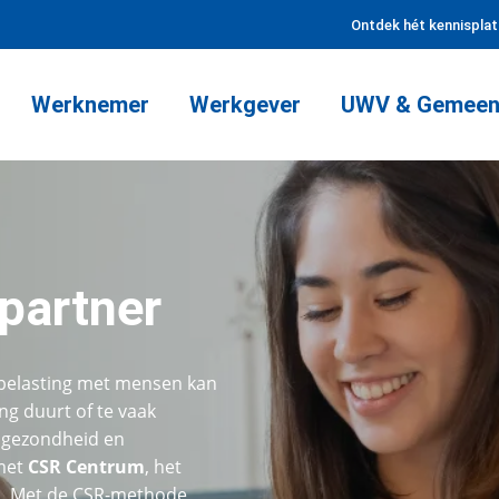
Ontdek hét kennispla
Werknemer
Werkgever
UWV & Gemeen
partner
erbelasting met mensen kan
ang duurt of te vaak
 gezondheid en
 met
CSR Centrum
, het
l. Met de CSR-methode