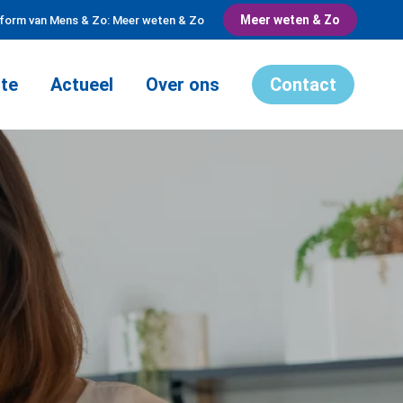
Meer weten & Zo
tform van Mens & Zo: Meer weten & Zo
te
Actueel
Over ons
Contact