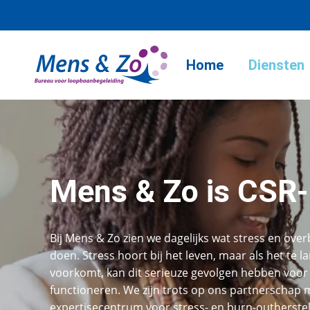
Home
Diensten
Mens & Zo is CSR-
Bij Mens & Zo zien we dagelijks wat stress en ov
doen. Stress hoort bij het leven, maar als het te l
voorkomt, kan dit serieuze gevolgen hebben voor
functioneren. We zijn trots op ons partnerschap
expertisecentrum voor stress- en burn-outherste