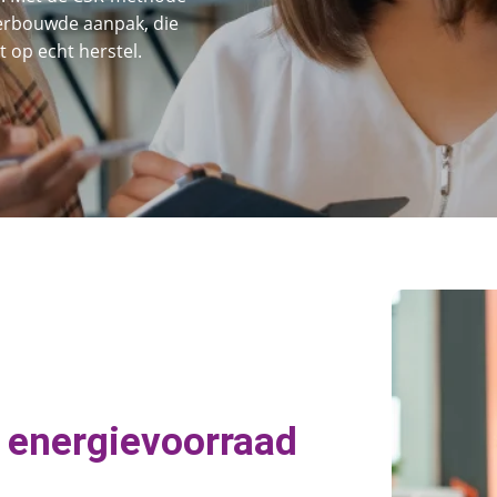
derbouwde aanpak, die
 op echt herstel.
 energievoorraad