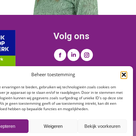
Volg ons
Vind ons op:
Facebook
Linkedin
Instagram
page
page
page
Beheer toestemming
opens
opens
opens
in
in
in
 ervaringen te bieden, gebruiken wij technologieën zoals cookies om
new
new
new
over je apparaat op te slaan en/of te raadplegen. Door in te stemmen met
window
window
window
logieën kunnen wij gegevens zoals surfgedrag of unieke ID's op deze site
Als je geen toestemming geeft of uw toestemming intrekt, kan dit een
vloed hebben op bepaalde functies en mogelijkheden.
epteren
Weigeren
Bekijk voorkeuren
Online partner:
Pixelpanters.nl