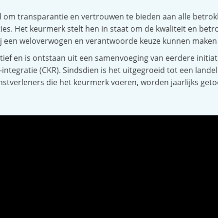
d om transparantie en vertrouwen te bieden aan alle betro
s. Het keurmerk stelt hen in staat om de kwaliteit en betr
zij een weloverwogen en verantwoorde keuze kunnen maken 
actief en is ontstaan uit een samenvoeging van eerdere initi
ntegratie (CKR). Sindsdien is het uitgegroeid tot een landel
enstverleners die het keurmerk voeren, worden jaarlijks ge