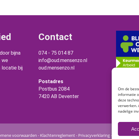
ied
Contact
oor bijna
074 - 75 014 87
n we
info@oud.mensenzo.nl
locatie bij
oud.mensenzo.nl
Postadres
Postbus 2084
Om de beste
informatie 
7420 AB Deventer
deze techno
verwerken. 
nadelige in
Acc
emene voorwaarden
-
Klachtenreglement
-
Privacyverklaring
-
Sitemap