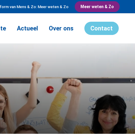
Meer weten & Zo
tform van Mens & Zo: Meer weten & Zo
te
Actueel
Over ons
Contact