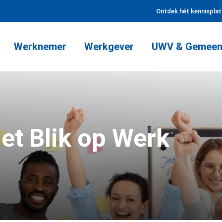
Ontdek hét kennispla
Werknemer
Werkgever
UWV & Gemeen
et Blik op Werk