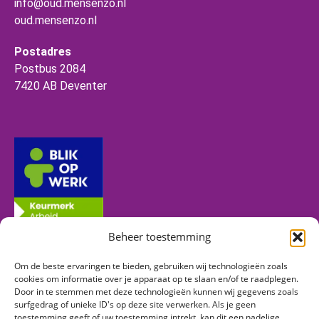
info@oud.mensenzo.nl
oud.mensenzo.nl
Postadres
Postbus 2084
7420 AB Deventer
Beheer toestemming
Om de beste ervaringen te bieden, gebruiken wij technologieën zoals
Volg ons
cookies om informatie over je apparaat op te slaan en/of te raadplegen.
Door in te stemmen met deze technologieën kunnen wij gegevens zoals
surfgedrag of unieke ID's op deze site verwerken. Als je geen
toestemming geeft of uw toestemming intrekt, kan dit een nadelige