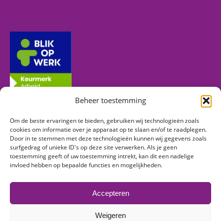
Beheer toestemming
Om de beste ervaringen te bieden, gebruiken wij technologieën zoals
Volg ons
cookies om informatie over je apparaat op te slaan en/of te raadplegen.
Door in te stemmen met deze technologieën kunnen wij gegevens zoals
surfgedrag of unieke ID's op deze site verwerken. Als je geen
toestemming geeft of uw toestemming intrekt, kan dit een nadelige
Vind ons op:
invloed hebben op bepaalde functies en mogelijkheden.
Facebook
Linkedin
Instagram
page
page
page
Accepteren
opens
opens
opens
in
in
in
Weigeren