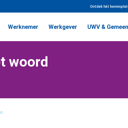
Ontdek hét kennispla
Werknemer
Werkgever
UWV & Gemeen
t woord
ct