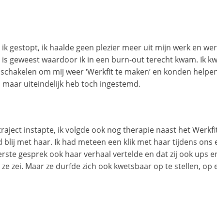
ik gestopt, ik haalde geen plezier meer uit mijn werk en wer
el is geweest waardoor ik in een burn-out terecht kwam. Ik k
hakelen om mij weer ‘Werkfit te maken’ en konden helpen me
h maar uiteindelijk heb toch ingestemd.
raject instapte, ik volgde ook nog therapie naast het Werkfit
blij met haar. Ik had meteen een klik met haar tijdens ons 
 eerste gesprek ook haar verhaal vertelde en dat zij ook ups
ze zei. Maar ze durfde zich ook kwetsbaar op te stellen, op e