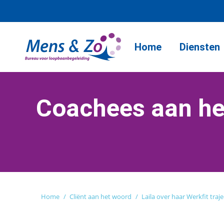
Home
Diensten
Coachees aan he
Je bent hier:
Home
Cliënt aan het woord
Laila over haar Werkfit traje