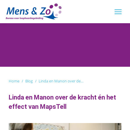
Je bent hier:
Home
Blog
Linda en Manon over de…
Linda en Manon
over de kracht é
n
het
effect van
MapsTell