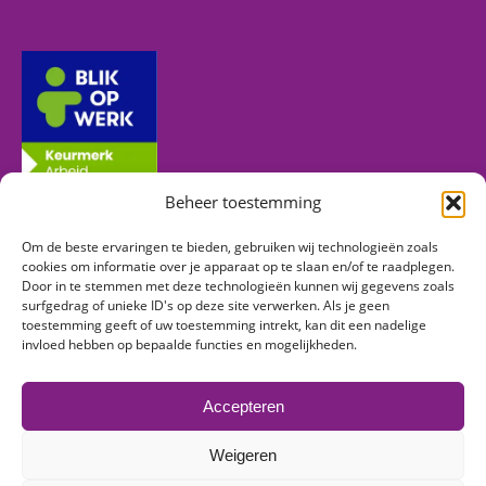
Beheer toestemming
Om de beste ervaringen te bieden, gebruiken wij technologieën zoals
Volg ons
cookies om informatie over je apparaat op te slaan en/of te raadplegen.
Door in te stemmen met deze technologieën kunnen wij gegevens zoals
surfgedrag of unieke ID's op deze site verwerken. Als je geen
toestemming geeft of uw toestemming intrekt, kan dit een nadelige
Vind ons op:
invloed hebben op bepaalde functies en mogelijkheden.
Facebook
Linkedin
Instagram
page
page
page
Accepteren
opens
opens
opens
in
in
in
Weigeren
new
new
new