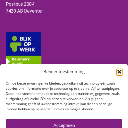
Postbus 2084
7420 AB Deventer
Beheer toestemming
Om de beste ervaringen te bieden, gebruiken wij technologieën zoals
Volg ons
cookies om informatie over je apparaat op te slaan en/of te raadplegen.
Door in te stemmen met deze technologieën kunnen wij gegevens zoals
surfgedrag of unieke ID's op deze site verwerken. Als je geen
toestemming geeft of uw toestemming intrekt, kan dit een nadelige
Vind ons op:
invloed hebben op bepaalde functies en mogelijkheden.
Facebook
Linkedin
Instagram
page
page
page
Accepteren
opens
opens
opens