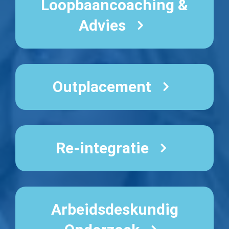
Loopbaancoaching &
Advies
Outplacement
Re-integratie
Arbeidsdeskundig