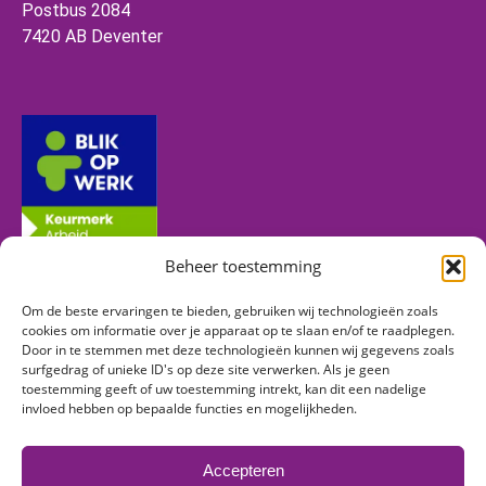
Postbus 2084
7420 AB Deventer
Beheer toestemming
Om de beste ervaringen te bieden, gebruiken wij technologieën zoals
Volg ons
cookies om informatie over je apparaat op te slaan en/of te raadplegen.
Door in te stemmen met deze technologieën kunnen wij gegevens zoals
surfgedrag of unieke ID's op deze site verwerken. Als je geen
toestemming geeft of uw toestemming intrekt, kan dit een nadelige
Vind ons op:
invloed hebben op bepaalde functies en mogelijkheden.
Facebook
Linkedin
Instagram
page
page
page
Accepteren
opens
opens
opens