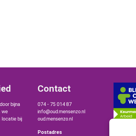
ied
Contact
oor bijna
074 - 75 014 87
n we
info@oud.mensenzo.nl
locatie bij
oud.mensenzo.nl
Postadres