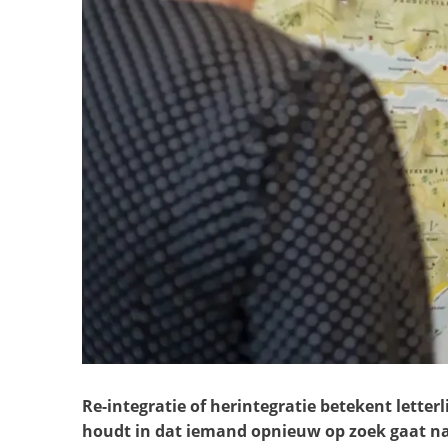
Re-integratie of herintegratie betekent letter
houdt in dat iemand opnieuw op zoek gaat naa