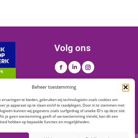
Volg ons
Vind ons op:
Facebook
Linkedin
Instagram
page
page
page
Beheer toestemming
opens
opens
opens
in
in
in
 ervaringen te bieden, gebruiken wij technologieën zoals cookies om
new
new
new
over je apparaat op te slaan en/of te raadplegen. Door in te stemmen met
window
window
window
logieën kunnen wij gegevens zoals surfgedrag of unieke ID's op deze site
Als je geen toestemming geeft of uw toestemming intrekt, kan dit een
vloed hebben op bepaalde functies en mogelijkheden.