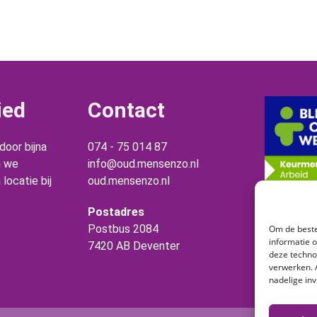
ied
Contact
oor bijna
074 - 75 014 87
n we
info@oud.mensenzo.nl
locatie bij
oud.mensenzo.nl
Postadres
Postbus 2084
Om de beste
informatie 
7420 AB Deventer
deze techno
verwerken. 
nadelige in