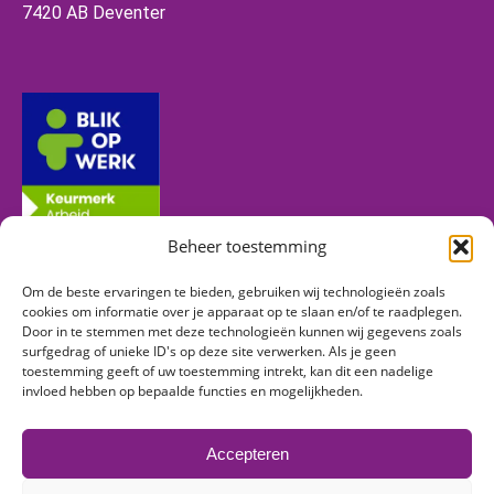
7420 AB Deventer
Beheer toestemming
Om de beste ervaringen te bieden, gebruiken wij technologieën zoals
Volg ons
cookies om informatie over je apparaat op te slaan en/of te raadplegen.
Door in te stemmen met deze technologieën kunnen wij gegevens zoals
surfgedrag of unieke ID's op deze site verwerken. Als je geen
toestemming geeft of uw toestemming intrekt, kan dit een nadelige
Vind ons op:
invloed hebben op bepaalde functies en mogelijkheden.
Facebook
Linkedin
Instagram
page
page
page
Accepteren
opens
opens
opens
in
in
in