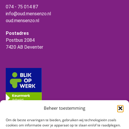
074 - 75 014 87
info@oud.mensenzo.nl
oud.mensenzo.nl
Postadres
Postbus 2084
7420 AB Deventer
Beheer toestemming
Om de beste ervaringen te bieden, gebruiken wij technologieën zoals
Volg ons
cookies om informatie over je apparaat op te slaan en/of te raadplegen.