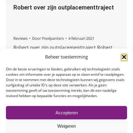
Robert over zijn outplacementtraject
Reviews
Door
Pixelpanters
4 februari 2021
Robert over zijn outplacementtraject Robert
heeft een outplacementtraject gevolgd bij
Beheer toestemming
Mens & Zo. Hij vertelt in een review hoe hij het
Om de beste ervaringen te bieden, gebruiken wij technologieën zoals
traject heeft ervaren en de handige tips die
cookies om informatie over je apparaat op te slaan en/of te raadplegen.
hem verder hebben geholpen. Met als
Door in te stemmen met deze technologieën kunnen wij gegevens zoals
eindresultaat: een baan! Robert: “Allereerst
surfgedrag of unieke ID's op deze site verwerken. Als je geen
toestemming geeft of uw toestemming intrekt, kan dit een nadelige
heb ik de samenwerking met mijn
invloed hebben op bepaalde functies en mogelijkheden.
loopbaancoach Esther als zeer prettig ervaren.
De structuur van…
Accepteren
Weigeren