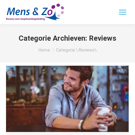
Categorie Archieven:
Reviews
Je bent hier:
Home
Categorie \ Reviews\